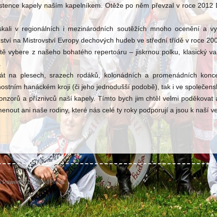
existence kapely naším kapelníkem. Otěže po něm převzal v roce 2012
ali v regionálních i mezinárodních soutěžích mnoho ocenění a vy
tví na Mistrovství Evropy dechových hudeb ve střední třídě v roce 20
istě vybere z našeho bohatého repertoáru – jiskrnou polku, klasický val
.
át na plesech, srazech rodáků, kolonádních a promenádních konc
nostním hanáckém kroji (či jeho jednodušší podobě), tak i ve společen
zorů a příznivců naší kapely. Tímto bych jim chtěl velmi poděkovat a
enout ani naše rodiny, které nás celé ty roky podporují a jsou k naší v
b
Powered by
WordPress