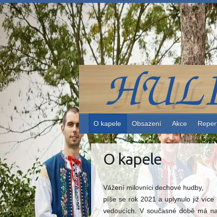
Skip
to
content
O kapele
Obsazení
Akce
Reper
O kapele
Vážení milovníci dechové hudby,
píše se rok 2021 a uplynulo již víc
vedoucích. V současné době má na u