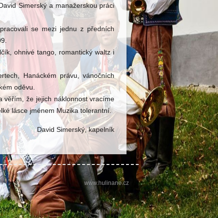
 David Simerský a manažerskou práci
pracovali se mezi jednu z předních
09.
čík, ohnivé tango, romantický waltz i
ertech, Hanáckém právu, vánočních
ském oděvu.
 věřím, že jejich náklonnost vracíme
elké lásce jménem Muzika tolerantní.
David Simerský, kapelník
www.hulinane.cz