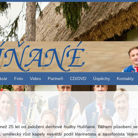
toár
Foto
Video
Partneři
CD/DVD
Úspěchy
Kontakty
e než 25 let od založení dechové hudby Hulíňané. Během působení se
mělecký růst kapely největší podíl klarinetista a saxofonista Vo