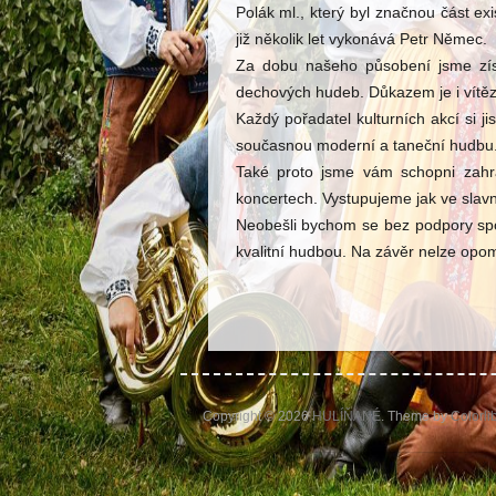
Polák ml., který byl značnou část 
již několik let vykonává Petr Němec.
Za dobu našeho působení jsme získ
dechových hudeb. Důkazem je i vítězs
Každý pořadatel kulturních akcí si j
současnou moderní a taneční hudbu
Také proto jsme vám schopni zahr
koncertech. Vystupujeme jak ve slav
Neobešli bychom se bez podpory spon
kvalitní hudbou. Na závěr nelze opom
Copyright © 2026
HULÍŇANÉ
. Theme by
Colorli