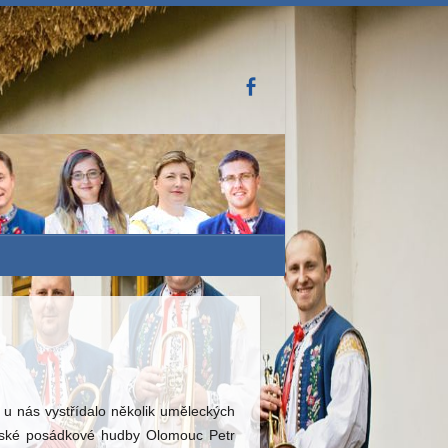
 u nás vystřídalo několik uměleckých
jenské posádkové hudby Olomouc Petr