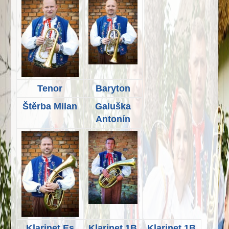
Tenor
Baryton
Štěrba Milan
Galuška
Antonín
Klarinet Es
Klarinet 1B
Klarinet 1B