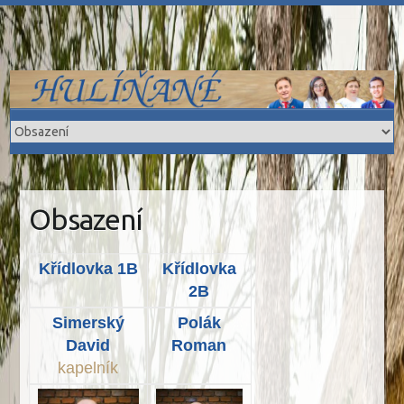
Skip
to
content
Obsazení
Křídlovka 1B
Křídlovka
2B
Simerský
Polák
David
Roman
kapelník