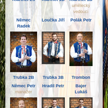
umělecký
vedoucí
Němec
Loučka Jiří
Polák Petr
Radek
Trubka 2B
Trubka 3B
Trombon
Němec Petr
Hradil Petr
Bajer
manažer
Lukáš