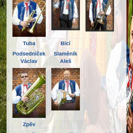
Tuba
Bicí
Podsedníček
Slaměník
Václav
Aleš
Zpěv