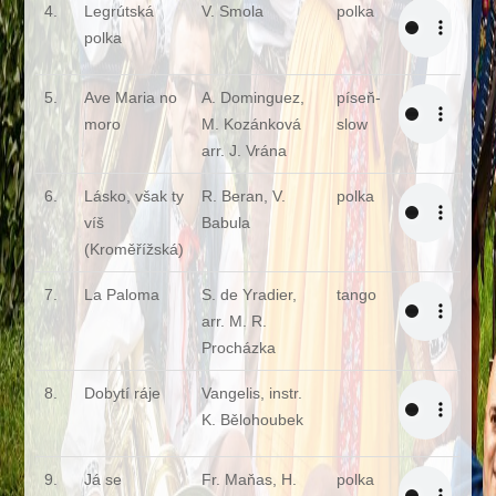
4.
Legrútská
V. Smola
polka
polka
5.
Ave Maria no
A. Dominguez,
píseň-
moro
M. Kozánková
slow
arr. J. Vrána
6.
Lásko, však ty
R. Beran, V.
polka
víš
Babula
(Kroměřížská)
7.
La Paloma
S. de Yradier,
tango
arr. M. R.
Procházka
8.
Dobytí ráje
Vangelis, instr.
K. Bělohoubek
9.
Já se
Fr. Maňas, H.
polka