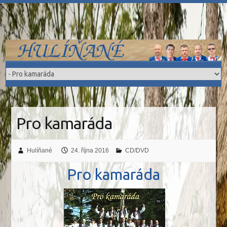
Skip
to
content
Pro kamaráda
Hulíňané
24. října 2016
CD/DVD
Pro kamaráda