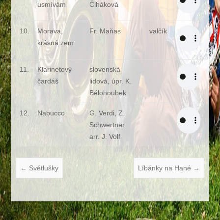
usmívám
Čiháková
10.
Morava,
Fr. Maňas
valčík
krásná zem
11.
Klarinetový
slovenská
čardáš
lidová, úpr. K.
Bělohoubek
12.
Nabucco
G. Verdi, Z.
Schwertner
arr. J. Volf
←
Světlušky
Líbánky na Hané
→