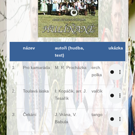
název
autoři (hudba,
ukázka
text)
1.
Pro kamaráda
M. R. Procházka
orch.
polka
2.
Toulavá láska
I. Kopáčik, arr. J.
valčík
Tesařík
3.
Čekání
J. Vrána, V.
tango
Babula