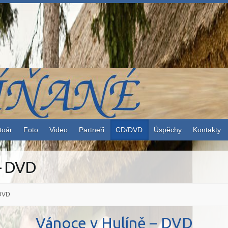
toár
Foto
Video
Partneři
CD/DVD
Úspěchy
Kontakty
– DVD
DVD
Vánoce v Hulíně – DVD