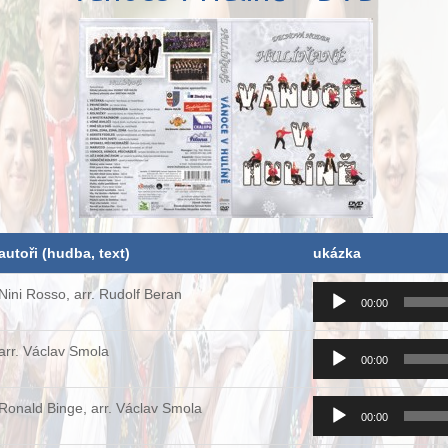
autoři (hudba, text)
ukázka
Audio
Nini Rosso, arr. Rudolf Beran
00:00
přehrávač
Audio
arr. Václav Smola
00:00
přehrávač
Audio
Ronald Binge, arr. Václav Smola
00:00
přehrávač