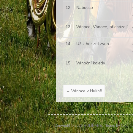
12.
Nabucco
13.
Vánoce, Vánoce, přicházejí
14.
Už z hor zní zvon
15.
Vánoční koledy
←
Vánoce v Hulíně
Copyright © 2026
HULÍŇANÉ
. Theme by
Colorli