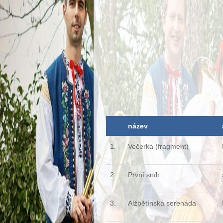
název
1.
Večerka (fragment)
2.
První sníh
3.
Alžbětínská serenáda