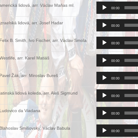
Audio
americká lidová, arr. Václav Maňas ml.
00:00
přehrávač
Audio
izraelská lidová, arr. Josef Hadar
00:00
přehrávač
Audio
Felix B. Smith, Ivo Fischer, arr. Václav Smola
00:00
přehrávač
Audio
Westlife, arr. Karel Matiáš
00:00
přehrávač
Audio
Pavel Žák, arr. Miroslav Bureš
00:00
přehrávač
Audio
latinská lidová koleda, arr. Aleš Sigmund
00:00
přehrávač
Audio
Ludovico da Viadana
00:00
přehrávač
Audio
Blahoslav Smišovský, Václav Babula
00:00
přehrávač