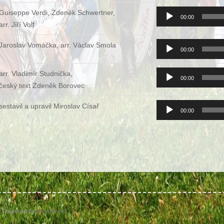
Audio
Guiseppe Verdi, Zdeněk Schwertner,
00:00
přehrávač
arr. Jiří Volf
Audio
Jaroslav Vomáčka, arr. Václav Smola
00:00
přehrávač
Audio
arr. Vladimír Studnička,
00:00
přehrávač
český text Zdeněk Borovec
Audio
sestavil a upravil Miroslav Císař
00:00
přehrávač
b
Powered by
WordPress