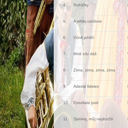
4.
Rolničky
5.
A white rainbow
6.
Vůně jehličí
7.
Mně sílu dáš
8.
Zima, zima, zima, zima
9.
Adeste fideles
10.
Exsultate justi
11.
Spinkej, můj nejdražší