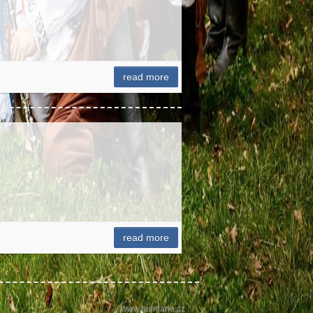
read more
read more
www.hulinane.cz