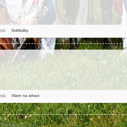
Světlušky
DVD
Všem na zdraví
DVD
b
Powered by
WordPress