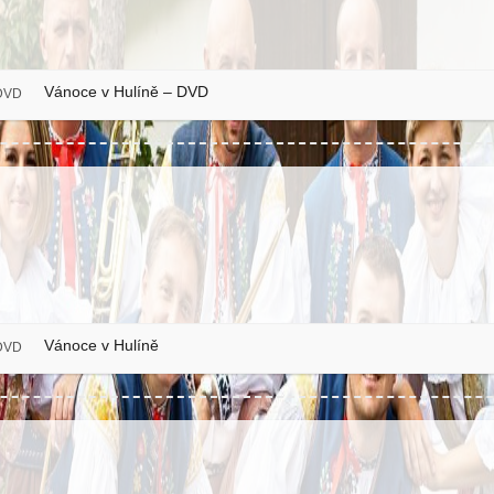
Vánoce v Hulíně – DVD
DVD
Vánoce v Hulíně
DVD