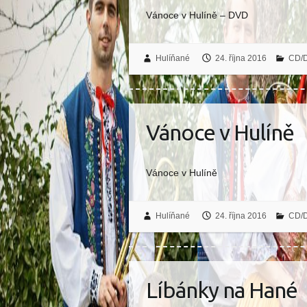
Vánoce v Hulíně – DVD
Hulíňané
24. října 2016
CD/
Vánoce v Hulíně
Vánoce v Hulíně
Hulíňané
24. října 2016
CD/
Líbánky na Hané