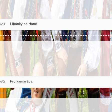
Líbánky na Hané
DVD
Pro kamaráda
DVD