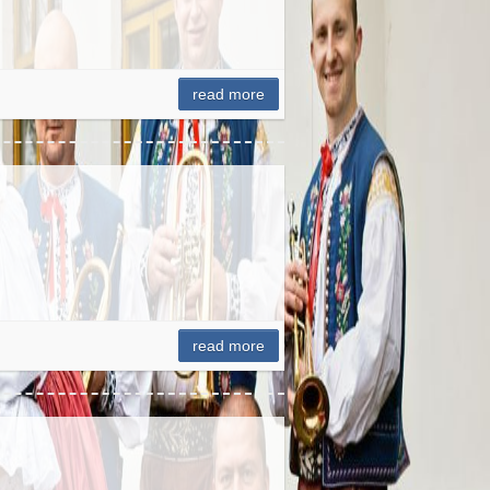
read more
read more