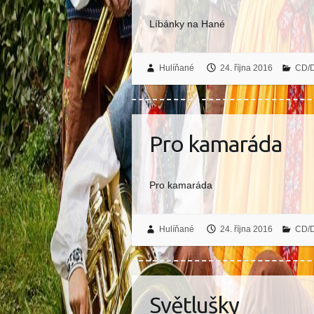
Líbánky na Hané
Hulíňané
24. října 2016
CD/
Pro kamaráda
Pro kamaráda
Hulíňané
24. října 2016
CD/
Světlušky