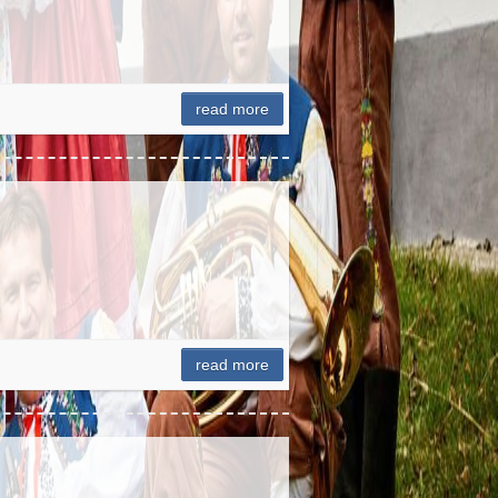
read more
read more