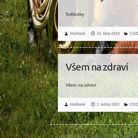
Světlušky
Hulíňané
24. října 2016
CD/
Všem na zdraví
Všem na zdraví
Hulíňané
1. ledna 2001
CD/
Copyright © 2026
HULÍŇANÉ
. Theme by
Colorli