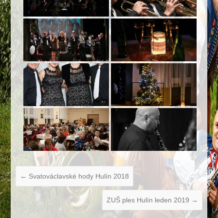
←
Svatováclavské hody Hulín 2018
ZUŠ ples Hulín leden 2019
→