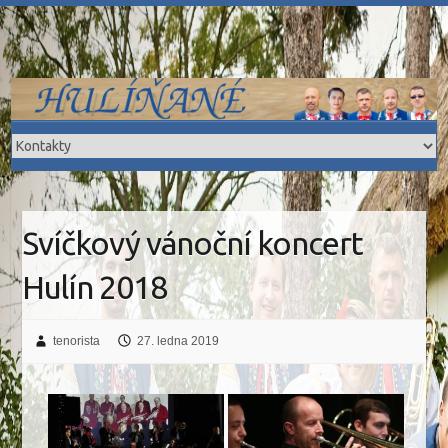
Skip
to
content
Svíčkový vánoční koncert
Hulín 2018
tenorista
27. ledna 2019