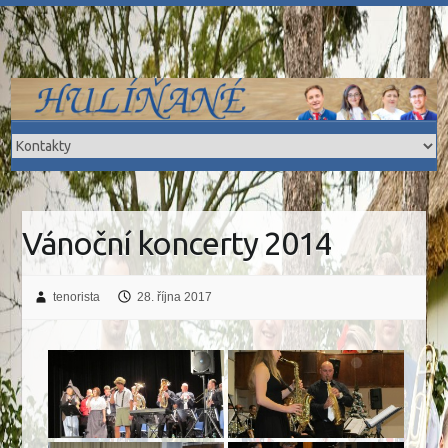
Skip
to
content
Vánoční koncerty 2014
tenorista
28. října 2017