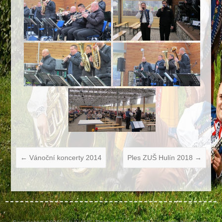
←
Vánoční koncerty 2014
Ples ZUŠ Hulín 2018
→