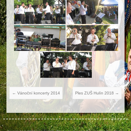
←
Vánoční koncerty 2014
Ples ZUŠ Hulín 2018
→