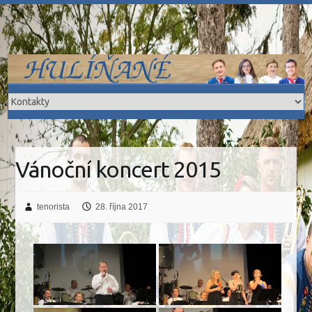
Skip
to
content
Vánoční koncert 2015
tenorista
28. října 2017