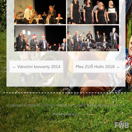
←
Vánoční koncerty 2014
Ples ZUŠ Hulín 2018
→
Copyright © 2026
HULÍŇANÉ
. Theme by
Colorlib
Powered by
WordPress
www.hulinane.cz